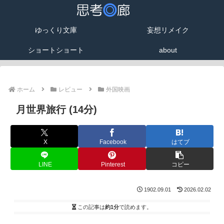
ゆっくり文庫
妄想リメイク
ショートショート
about
ホーム
レビュー
外国映画
月世界旅行 (14分)
X
Facebook
はてブ
LINE
Pinterest
コピー
1902.09.01
2026.02.02
この記事は
約1分
で読めます。