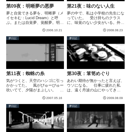
第09夜：明晰夢の悪夢
第21夜：味のない人生
夢と自覚できる夢を、明晰夢（メ
夢の中で、私は小学校の先生にな
イセキむ：Lucid Dream）と呼
っていた。 受け持ちのクラス
ぶ。または自覚夢、覚醒夢。明晰
に、味覚のない少女がいる。外見
夢の内容は、みている本人がある
に変わったところはないし、成績
2006.10.21
2008.08.23
程度コントロールできる。自分が
も言動もふつう。しかし集団の中
思い描くことを体験したり、悪夢
では目を引く存在だった。私の先
夢日記
夢日記
を回避できる。明晰夢は特殊な才
入観のせいかもしれない。 なぜ
能ではなく、訓練次第で...
味覚がないのか？ 理事長の話に
よ...
第11夜：蜘蛛の糸
第30夜：箪笥めぐり
気がつくと、天空のハシゴに引っ
あわい期待が無かったと言えば、
かかってた。 風がびゅーびゅー
ウソになる。 仕事に疲れた私
吹いてて、夕陽がまぶしい。 眼
は、遠く丹波の山にやってき
下には大海原が広がっている。か
た。 一里塚で足を休めている
2007.05.16
2009.08.09
なり高い。飛行機の窓から見下ろ
と、あとから来た男がとなりに腰
すような高さだ。ハシゴが海に届
掛けた。登山客ではない。東京か
夢日記
夢日記
いてるんだろうか。 上空には巨
ら私を追いかけてきた新聞記者で
大な円盤が浮かんでいる。これ
ある。「絵が動かなくなったワケ
ま...
を教えて...