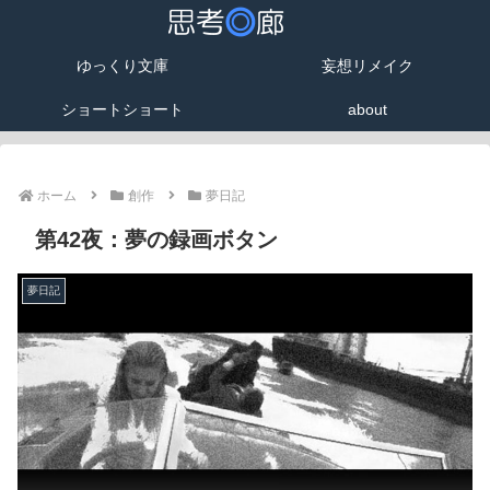
ゆっくり文庫
妄想リメイク
ショートショート
about
ホーム
創作
夢日記
第42夜：夢の録画ボタン
夢日記