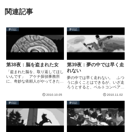
関連記事
夢日記
夢日記
第38夜：脳を盗まれた女
第39夜：夢の中では早く走
れない
「盗まれた脳を、取り返してほし
いんです」 アケチ探偵事務所
夢の中では早く走れない。 ふつ
に、奇妙な依頼人がやってきた。
うに歩くことはできるが、いざ走
美しい女性で、自分の脳が盗まれ
ろうとすると、ベルトコンベアを
たと言う。脳を盗まれて、なぜ平
逆送するようにスピードが出な
気なんだろう？ むらむらと興味
2010.10.05
2010.11.02
い。あるいは、海の底のような強
がわいてくるが、先生は「ふむ」
い抵抗がかかる。身体はどんどん
夢日記
夢日記
とあいまいな返事をするだけで、
前傾し、果ては四つん這いになっ
た...
て地面をかきむしっても、ちっと
も...