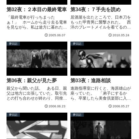
第02夜：２本目の最終電車
第34夜：７手先を読め
「最終電車が行っちまった
居酒屋を出たところで、日本刀を
ぁ！」 ホームから走り去る電車
もった甲冑男に襲撃された。 西
を見ながら、私は途方に暮れた。
洋のプレートメイルを着てるの
時刻は深夜。ほかに客はいない。
に、なぜ武器が日本刀なのか？
2005.06.07
2010.05.24
次の電車もない。ホームは静まり
なぜ目が真っ赤に光っているの
かえっていた。 この駅で乗り換
か？ よくわからないけど、とに
夢日記
夢日記
えるはずだった。 そのとき、切
かく拳銃をぶっ放した。 パン
符がないことに気づいた。あわて
ッ、キーンッ！ 火花が散って、
て探し...
銃弾を...
第06夜：親父が見た夢
第03夜：進路相談
親父から聞いた話。 ある日、親
進路指導室に行くと、海原雄山が
父は地方に出張していた。取引先
座っていた。 「弟子にするか
との打ち合わせが終わり、同僚と
ら、卒業したら美食倶楽部に入
旅館に泊まることになった。そこ
れ」と言う。 とても素晴らしい
2006.06.23
2006.05.27
で親父は、夢を見た。 夢の中で
話だと、先生は大喜びだ。なんだ
親父は、露天風呂につかってい
か気にくわない。「弟子になった
夢日記
夢日記
た。すると、野生のクマが湯船に
ら、師匠を越えられないじゃない
入ってきた。びっくりした親父
か。 私は自分の店を出す。私の
は、...
美食...