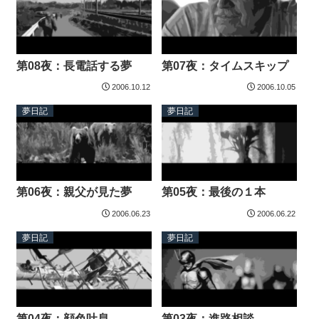
第08夜：長電話する夢
第07夜：タイムスキップ
2006.10.12
2006.10.05
夢日記
夢日記
第06夜：親父が見た夢
第05夜：最後の１本
2006.06.23
2006.06.22
夢日記
夢日記
第04夜：顔色吐息
第03夜：進路相談