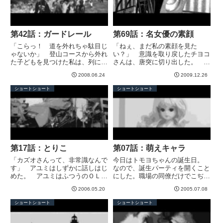
第42話：ガードレール
第69話：名女優の素顔
「こらっ！ 道を外れちゃ駄目じ
「ねぇ、まだ私の素顔を見た
ゃないか」 登山コースから外れ
い？」 意識を取り戻したチヨコ
た子どもを見つけた私は、列に戻
さんは、唐突に切り出した。 枕
るよう注意した。しかし最近の小
元の夫のゲンゾウ氏も戸惑ってい
2008.06.24
2009.12.26
学生は先生の言うことを素直に聞
たが、ハッキリした声で答えた。
いてくれない。「立ち入り禁止じ
「あぁ、見たいとも。そのために
ショートショート
ショートショート
ゃないのに、どうして行っちゃ駄
結婚したのだから！」 チヨコさ
目なの？」「そんな命令を出す
んの手を、強く握りしめる。いの
権...
ちを...
第17話：とりこ
第07話：萌えキャラ
「カズオさんって、非常識なんで
今日はトモヨちゃんの誕生日。
す」 アユミはしずかに話しはじ
なので、誕生パーティを開くこと
めた。 アユミはふつうのＯＬだ
にした。職場の同僚だけでこぢん
った。そんな彼女がある日、道ば
まりと開くつもりだったけど、次
2006.05.20
2005.07.08
たでナンパされた。真っ赤な高級
から次へと参加者が集まっちゃっ
車から声をかけてきたのは、大富
たので、フロア全部を貸し切るこ
ショートショート
ショートショート
豪の御曹司・カズオだった。どこ
とになった。 これも、トモヨち
を気に入ったのか、カズオはア
ゃんの魅力の為せる技か。 ト