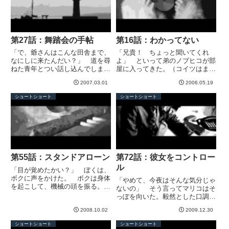
ユ...
モ...
第27話：舞踏会の手帖
第16話：わかってない
「で、爺さんはこんな田舎まで、
「兄貴！ ちょっと聞いてくれ
なにしに来たんだい？」 道を尋
よ」 といって弟のノブヒコが部
ねた青年とつい話し込んでしまっ
屋に入ってきた。（コイツはまっ
たが、これもなにかの縁か。 バ
たくわかってない……） 兄とは
2007.03.01
2006.05.19
スが来るまであと１時間。 少し
いえ、他人の部屋に入るときはま
長くなるが、と前置きして私は昔
ずノックしろと、何度言えばわか
ショートショート
ショートショート
話をはじめた。 私は今年で96
るのか。 で、なんの話かという
歳になるが、若いころは宇宙飛
と、失恋したらしい。 結婚を前
行...
提...
第55話：スタンドアローン
第72話：彼女をコントロー
ル
「目が覚めたかい？」 ぼくは、
ボクに声をかけた。 ボクは身体
「やめて、今夜はそんな気分じゃ
を起こして、機械の頭を振る。
ないの」 そう言ってマリコはそ
「ここは宇宙船？」「ぼくの棺桶
っぽを向いた。毅然とした口調だ
になるところさ」 機械のボク
が、おれは強引にベッドに押し倒
は、生身のぼくを見て驚いた。
2008.10.02
2009.12.30
す。「いや！ よして！」 強い
「あれ？ ぼくが生きてる。どう
力で抵抗しても、しょせん女の細
ショートショート
ショートショート
なってんの？」「説明するよ」