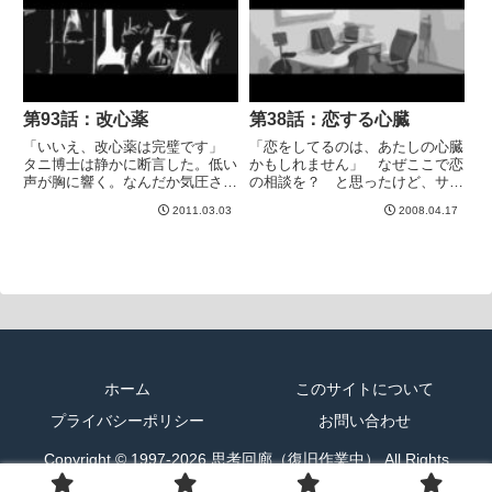
腕。組み伏せて、胸元から首筋を
97時...
なぞると、熱い息が漏れる。
「あ...
第93話：改心薬
第38話：恋する心臓
「いいえ、改心薬は完璧です」
「恋をしてるのは、あたしの心臓
タニ博士は静かに断言した。低い
かもしれません」 なぜここで恋
声が胸に響く。なんだか気圧され
の相談を？ と思ったけど、サト
てしまう。これが世界を変えた碩
コの表情がこわばっていたので、
2011.03.03
2008.04.17
学のカリスマか。 《改心薬》は
話を聞くことにした。胸をぎゅっ
悪い心を殺す薬──。悪人であれ
と押さえて、サトコは話しはじめ
ばあるほど善良になるのだから、
た。 復学したサトコは、高校の
世界の刑法は一変した。改心し
美術教師を意識するようになっ
た...
た...
ホーム
このサイトについて
プライバシーポリシー
お問い合わせ
Copyright © 1997-2026 思考回廊（復旧作業中） All Rights
Reserved.