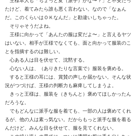
王様本人も「ちょっと変（派手）かな〜？」と不安だっ
たけど、着てみたら誰も悪く言わない。なので「なぁん
だ。このくらいはＯＫなんだ」と勘違いしちゃった。
そりゃそうだよね。
王様に向かって「あんたの服は変だよ〜」と言えるヤツ
はいない。相手が王様でなくても、面と向かって服装のこ
とを指摘するのは難しい。
心ある人は目を伏せて、沈黙する。
心ない人は、（ありきたりな言葉で）服装を褒める。
すると王様の耳には、賞賛の声しか届かない。そんな状
況がつづけば、王様の判断力も麻痺してしまうよ。
きっと王様は、服装を（きちんと）褒めてほしかったん
だろうな。
でもどんなに派手な服を着ても、一部の人は褒めてくれ
るが、他の人は素っ気ない。だからもっと派手な服を着る
んだけど、みんな目を伏せて、服を見てくれない。