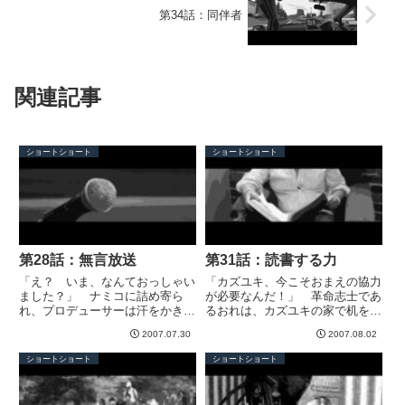
第34話：同伴者
関連記事
ショートショート
ショートショート
第28話：無言放送
第31話：読書する力
「え？ いま、なんておっしゃい
「カズユキ、今こそおまえの協力
ました？」 ナミコに詰め寄ら
が必要なんだ！」 革命志士であ
れ、プロデューサーは汗をかきな
るおれは、カズユキの家で机を叩
がら答えた。「き、きみのラジオ
いた。しかしカズユキは動かず、
2007.07.30
2007.08.02
番組は今週で終了する。これは局
本を読みつづけている。今日とい
の決定であって……」「そこじゃ
う今日は説得してやる。 おれと
ショートショート
ショートショート
ありませんッ！ その前！ 番組
カズユキは幼なじみ──。 ふた
の聴衆率について」「あぁ、それ
りとも資産家の家に生まれたの
か...
で...