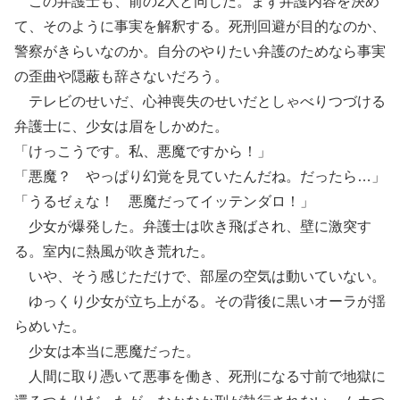
この弁護士も、前の2人と同じだ。まず弁護内容を決め
て、そのように事実を解釈する。死刑回避が目的なのか、
警察がきらいなのか。自分のやりたい弁護のためなら事実
の歪曲や隠蔽も辞さないだろう。
テレビのせいだ、心神喪失のせいだとしゃべりつづける
弁護士に、少女は眉をしかめた。
「けっこうです。私、悪魔ですから！」
「悪魔？ やっぱり幻覚を見ていたんだね。だったら…」
「うるゼぇな！ 悪魔だってイッテンダロ！」
少女が爆発した。弁護士は吹き飛ばされ、壁に激突す
る。室内に熱風が吹き荒れた。
いや、そう感じただけで、部屋の空気は動いていない。
ゆっくり少女が立ち上がる。その背後に黒いオーラが揺
らめいた。
少女は本当に悪魔だった。
人間に取り憑いて悪事を働き、死刑になる寸前で地獄に