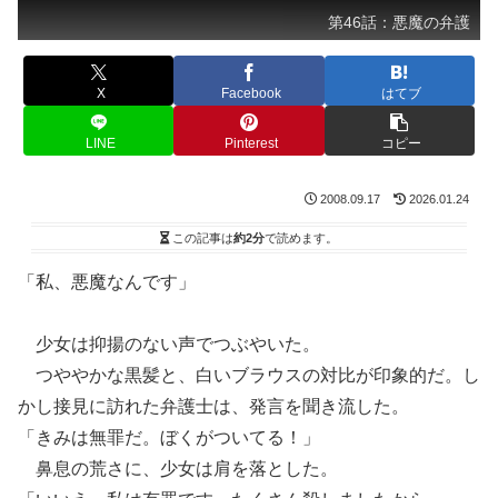
第46話：悪魔の弁護
X
Facebook
はてブ
LINE
Pinterest
コピー
2008.09.17
2026.01.24
この記事は
約2分
で読めます。
「私、悪魔なんです」
少女は抑揚のない声でつぶやいた。
つややかな黒髪と、白いブラウスの対比が印象的だ。し
かし接見に訪れた弁護士は、発言を聞き流した。
「きみは無罪だ。ぼくがついてる！」
鼻息の荒さに、少女は肩を落とした。