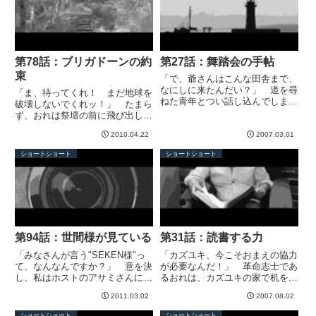
第78話：ブリガドーンの約
第27話：舞踏会の手帖
束
「で、爺さんはこんな田舎まで、
なにしに来たんだい？」 道を尋
「ま、待ってくれ！ まだ地球を
ねた青年とつい話し込んでしまっ
破壊しないでくれッ！」 たまら
たが、これもなにかの縁か。 バ
ず、おれは祭壇の前に飛び出して
スが来るまであと１時間。 少し
しまった。 ゆらゆら詠唱してい
長くなるが、と前置きして私は昔
2010.04.22
2007.03.01
た人影が、ぴたりと立ち止まる。
話をはじめた。 私は今年で96
振り向いたローブの中には３つ、
ショートショート
ショートショート
歳になるが、若いころは宇宙飛
４つ、７つの目が光っていた。
行...
ごくり、と喉が鳴る。「おまえ
は...
第94話：世間様が見ている
第31話：読書する力
「みなさんが言う"SEKEN様"っ
「カズユキ、今こそおまえの協力
て、なんなんですか？」 意を決
が必要なんだ！」 革命志士であ
し、私はホストのアサミさんに尋
るおれは、カズユキの家で机を叩
ねてみた。せっかくホームステイ
いた。しかしカズユキは動かず、
2011.03.02
2007.08.02
しているのだから、この国の文化
本を読みつづけている。今日とい
を学びたい。「あぁ、世間様ね。
う今日は説得してやる。 おれと
ショートショート
ショートショート