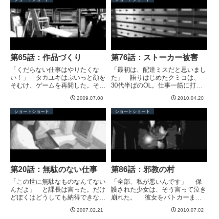
うーん、ローズちゃんには難しい
カズユキは幼なじみ──。 ふた
かしら」 小首をかしげるア...
りとも資産家の家に生まれたの
で...
第65話：作品づくり
第76話：ストーカー被害
「くだらない仕事はやりたくな
「最初は、配達ミスだと思いまし
い！」 タカユキはぷいっと顔を
た」 語りはじめたクミコは、
そむけ、ゲームを再開した。その
30代半ばのOL。仕事一筋に打ち
幼稚な態度に、私はむっとした。
込んできたので、独身・独り暮ら
2009.07.08
2010.04.20
「くだらない仕事かどうか、書類
し・彼氏ナシ。「女性の社会進
を見なさいよ！」 書類の束を突
出」の最前線で戦って、気づいた
ショートショート
ショートショート
きつけるが、タカユキはゲーム画
ら孤立していたってタイプだ。
面から目を離さない。私も意地に
そこそこ整った顔立ちだが、なん
な...
と...
第20話：無駄のない仕事
第86話：邪教の村
「この世に無駄なものなんてない
「全部、私が悪いんです」 保
んだよ」 と課長は言った。だけ
護された少女は、そう言って泣き
どぼくはどうしても納得できなか
崩れた。 彼女をパトカーまで
った。 課長とぼくは画期的な新
連れていって、後部座席に座らせ
2007.02.21
2010.07.02
製品を開発した。長年の地道な研
る。まだ恐怖による興奮がひどい