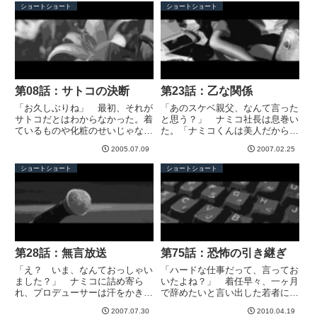
究が、ようやく実を結んだんだ。
ので、ドアは開けておいた。
ショートショート
ショートショート
ところが、ボンクラ部長のせいで
次々にパトカーや救急車、消防車
販売できずにいた。 ボンクラ
がやってきて、わらわらと村に
部...
突...
第08話：サトコの決断
第23話：乙な関係
「お久しぶりね」 最初、それが
「あのスケベ親父、なんて言った
サトコだとはわからなかった。着
と思う？」 ナミコ社長は息巻い
ているものや化粧のせいじゃな
た。「ナミコくんは美人だからオ
い。雰囲気がまるでちがう。ハッ
トクだね〜、だって！ ふざけん
2005.07.09
2007.02.25
キリした声、私を見つめる目、背
じゃないわよ！ あたしの苦労も
筋の伸びた歩き方。「……き、き
知らないで！」 だいぶ酔ってい
ショートショート
ショートショート
れいになったのね、サトコ……」
るし、だいぶ不機嫌だ。 今夜も
「あら、ありがと」 微笑を浮か
取引先と衝突したんだろう。い
べ...
つ...
第28話：無言放送
第75話：恐怖の引き継ぎ
「え？ いま、なんておっしゃい
「ハードな仕事だって、言ってお
ました？」 ナミコに詰め寄ら
いたよね？」 着任早々、一ヶ月
れ、プロデューサーは汗をかきな
で辞めたいと言い出した若者に、
がら答えた。「き、きみのラジオ
私は強い口調で言った。 若者は
2007.07.30
2010.04.19
番組は今週で終了する。これは局
「すみません」を繰り返すばか