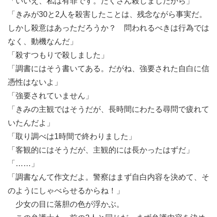
「いいえ、私は有罪です。たくさん殺しましたから」
「きみが30と2人を殺害したことは、残念ながら事実だ。
しかし殺意はあっただろうか？ 問われるべきは行為では
なく、動機なんだ」
「殺すつもりで殺しました」
「調書にはそう書いてある。だがね、強要された自白に信
憑性はないよ」
「強要されていません」
「きみの主観ではそうだが、長時間にわたる尋問で疲れて
いたんだよ」
「取り調べは1時間で終わりました」
「客観的にはそうだが、主観的には長かったはずだ」
「……」
「調書なんて作文だよ。警察はまず自白内容を決めて、そ
のようにしゃべらせるからね！」
少女の目に落胆の色が浮かぶ。