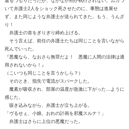
還るつもりだったが、なかなか刑が執行されない。ムカつ
いて弁護士2人をショック死させたのに、事態は進展せ
ず、また同じような弁護士が送られてきた。もう、うんざ
り！
弁護士の首をぎりぎり締め上げる。
そう言えば、前任の弁護士たちは同じことを言いながら
死んでいった。
『悪魔なら、なおさら無罪だよ！ 悪魔に人間の法律は適
用されないから！』
（こいつも同じことを言うかしら？）
そのとき、指先で電流がスパークした。
魔素が吸収され、部屋の温度が急激に下がった…ように
感じた。
咳き込みながら、弁護士が立ち上がる。
「ヴるせぇ、小娘。おれの計画を邪魔スルナ！」
弁護士はさらに上位の悪魔だった。