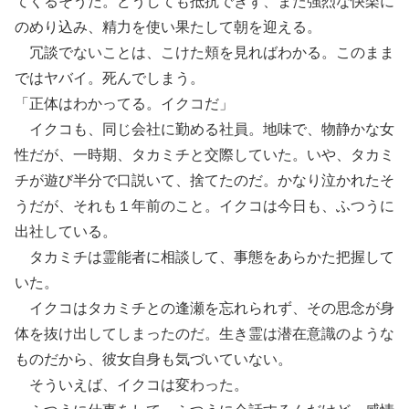
てくるそうだ。どうしても抵抗できず、また強烈な快楽に
のめり込み、精力を使い果たして朝を迎える。
冗談でないことは、こけた頬を見ればわかる。このまま
ではヤバイ。死んでしまう。
「正体はわかってる。イクコだ」
イクコも、同じ会社に勤める社員。地味で、物静かな女
性だが、一時期、タカミチと交際していた。いや、タカミ
チが遊び半分で口説いて、捨てたのだ。かなり泣かれたそ
うだが、それも１年前のこと。イクコは今日も、ふつうに
出社している。
タカミチは霊能者に相談して、事態をあらかた把握して
いた。
イクコはタカミチとの逢瀬を忘れられず、その思念が身
体を抜け出してしまったのだ。生き霊は潜在意識のような
ものだから、彼女自身も気づいていない。
そういえば、イクコは変わった。