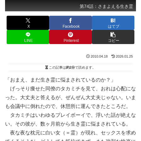
第74話：さまよえる生き霊
X
Facebook
はてブ
LINE
Pinterest
コピー
2010.04.18
2026.01.25
この記事は
約2分
で読めます。
「おまえ、まだ生き霊に悩まされているのか？」
げっそり痩せた同僚のタカミチを見て、おれは心配にな
った。大丈夫と答えるが、ぜんぜん大丈夫じゃない。いま
も会議中に倒れたので、休憩所に運んできたところだ。
タカミチはいわゆるプレイボーイで、浮いた話が絶えな
い。その彼が、数ヶ月前から生き霊に悩まされている。
夜な夜な枕元に白い女（＝霊）が現れ、セックスを求め