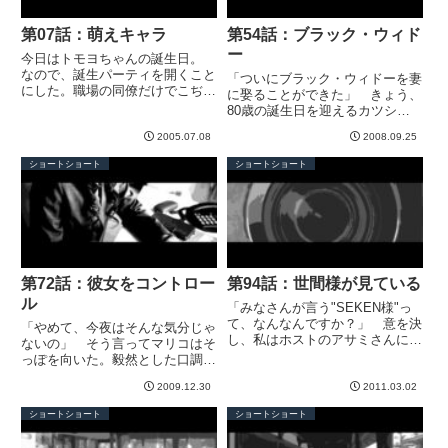
第07話：萌えキャラ
第54話：ブラック・ウィド
ー
今日はトモヨちゃんの誕生日。
なので、誕生パーティを開くこと
「ついにブラック・ウィドーを妻
にした。職場の同僚だけでこぢん
に娶ることができた」 きょう、
まりと開くつもりだったけど、次
80歳の誕生日を迎えるカツシゲ
から次へと参加者が集まっちゃっ
翁は、微笑みながらグラスを掲げ
たので、フロア全部を貸し切るこ
2005.07.08
2008.09.25
た。「いやだわ、そんな言い方さ
とになった。 これも、トモヨち
れては」 きょう、結婚したばか
ショートショート
ショートショート
ゃんの魅力の為せる技か。 ト
りの若い妻ヒトミも、グラスを手
モ...
に取り乾杯する。 海辺に佇む
広...
第72話：彼女をコントロー
第94話：世間様が見ている
ル
「みなさんが言う"SEKEN様"っ
て、なんなんですか？」 意を決
「やめて、今夜はそんな気分じゃ
し、私はホストのアサミさんに尋
ないの」 そう言ってマリコはそ
ねてみた。せっかくホームステイ
っぽを向いた。毅然とした口調だ
しているのだから、この国の文化
が、おれは強引にベッドに押し倒
を学びたい。「あぁ、世間様ね。
2009.12.30
2011.03.02
す。「いや！ よして！」 強い
うーん、ローズちゃんには難しい
力で抵抗しても、しょせん女の細
ショートショート
ショートショート
かしら」 小首をかしげるア...
腕。組み伏せて、胸元から首筋を
なぞると、熱い息が漏れる。