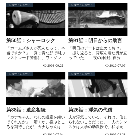
行ったら、履歴書をぽんぽん投げ
子の話？」 ヒデは大学時代の友
ショートショート
ショートショート
ていたんです。それで、イスに載
人。久しぶりに連絡があったの
った分だけ面接するって。ぼくが
で、今夜飲むことになった。四方
呆...
山...
第50話：シャーロック
第91話：明日からの助言
「ホームズさんが死んだって、本
「明日のデートは止めておけ」
当ですか？」 真っ青な顔で叫ぶ
振り返ると、背広を着た男が立
レストレード警部に、ワトソンは
っていた。 夜の神社に自分ひ
静かにうなずいた。「ライヘンバ
とりと思っていたから、びっくり
2008.09.21
2010.07.07
ッハの滝で、モリアーティ教授も
した。そして男の顔を見て、奇妙
ろとも滝壺に転落しました」
な感覚に襲われる。その心象を、
ショートショート
ショートショート
「ど、どうなってるんです？」
男はズバリ言い当てた。 「きみ
ワトソンはこれまでの経緯を話し
は私を親戚か、"いるはずのな
た。...
い...
第88話：遺産相続
第26話：浮気の代償
「カナちゃん、わしの遺産を継い
夫が浮気している。それは、信じ
でくれんか」 驚くか、喜ぶとこ
られないことだった。 夫のシン
ろを期待したが、カナちゃんはこ
スケは大学の助教授で、私は元・
っちを見もせずに断った。「あの
教え子。プロポーズされたとき
2010.07.04
2007.02.28