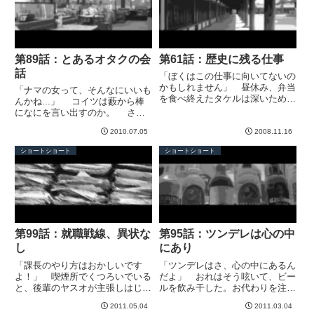
「あ...
第89話：とあるオタクの会
第61話：歴史に残る仕事
話
「ぼくはこの仕事に向いてないの
かもしれません」 昼休み、弁当
「ナマの女って、そんなにいいも
を食べ終えたタケルは深いため息
んかね...」 コイツは藪から棒
をつき、遠くを見据えた。 いつ
になにを言い出すのか。 さい
もの陽気さは影もない。よくない
わい午前中のファミレスに客は少
兆候だった。「なにか悩みでもあ
2010.07.05
2008.11.16
なく、ぼくら会話に注意を払うも
るのか？」 私はお茶を飲みなが
のはいなかった。そんな時間にな
ショートショート
ショートショート
ら、話を聞くことにした。 タ
にをしているかと言えば、大学を
ケ...
自主休講して、イベントの前...
第99話：就職戦線、異状な
第95話：ツンデレは心の中
し
にあり
「課長のやり方はおかしいです
「ツンデレはさ、心の中にあるん
よ！」 喫煙所でくつろいでいる
だよ」 おれはそう呟いて、ビー
と、後輩のヤスオが主張しはじめ
ルを飲み干した。お代わりを注文
た。なにかと思えば、人事採用の
すると、ヒデも追従する。「なに
2011.05.04
2011.03.04
話だった。「さっき課長の部屋に
それ？ その、サキさんって女の