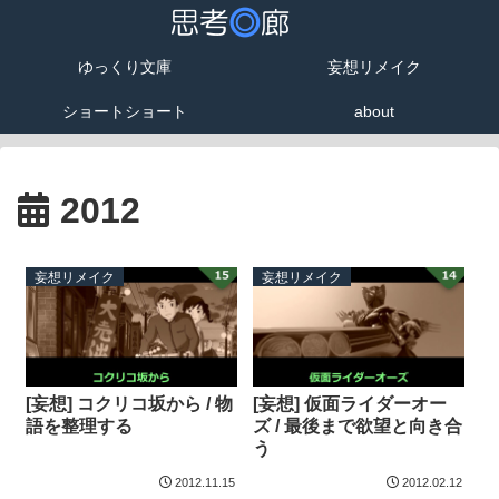
ゆっくり文庫
妄想リメイク
ショートショート
about
2012
妄想リメイク
妄想リメイク
[妄想] コクリコ坂から / 物
[妄想] 仮面ライダーオー
語を整理する
ズ / 最後まで欲望と向き合
う
2012.11.15
2012.02.12